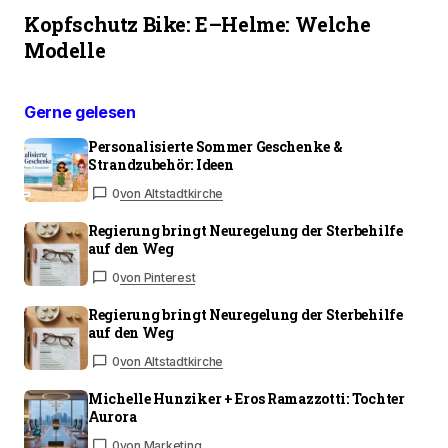
Kopfschutz Bike: E–Helme: Welche
Modelle
Gerne gelesen
Personalisierte Sommer Geschenke &
Strandzubehör: Ideen
0
von Altstadtkirche
Regierung bringt Neuregelung der Sterbehilfe
auf den Weg
0
von Pinterest
Regierung bringt Neuregelung der Sterbehilfe
auf den Weg
0
von Altstadtkirche
Michelle Hunziker + Eros Ramazzotti: Tochter
Aurora
0
von Marketing