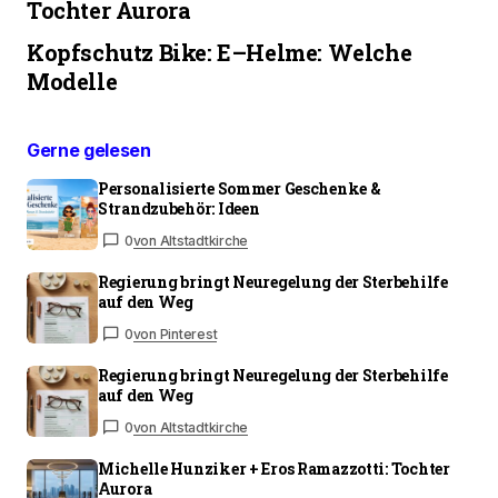
Tochter Aurora
Kopfschutz Bike: E–Helme: Welche
Modelle
Gerne gelesen
Personalisierte Sommer Geschenke &
Strandzubehör: Ideen
0
von Altstadtkirche
Regierung bringt Neuregelung der Sterbehilfe
auf den Weg
0
von Pinterest
Regierung bringt Neuregelung der Sterbehilfe
auf den Weg
0
von Altstadtkirche
Michelle Hunziker + Eros Ramazzotti: Tochter
Aurora