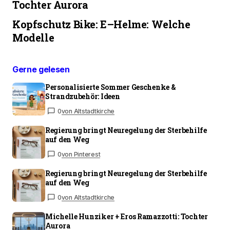
Tochter Aurora
Kopfschutz Bike: E–Helme: Welche
Modelle
Gerne gelesen
Personalisierte Sommer Geschenke &
Strandzubehör: Ideen
0
von Altstadtkirche
Regierung bringt Neuregelung der Sterbehilfe
auf den Weg
0
von Pinterest
Regierung bringt Neuregelung der Sterbehilfe
auf den Weg
0
von Altstadtkirche
Michelle Hunziker + Eros Ramazzotti: Tochter
Aurora