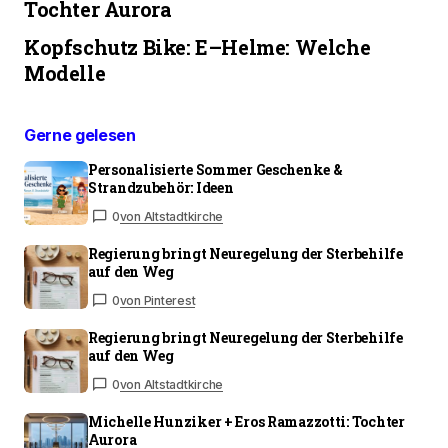
Tochter Aurora
Kopfschutz Bike: E–Helme: Welche
Modelle
Gerne gelesen
Personalisierte Sommer Geschenke &
Strandzubehör: Ideen
0
von Altstadtkirche
Regierung bringt Neuregelung der Sterbehilfe
auf den Weg
0
von Pinterest
Regierung bringt Neuregelung der Sterbehilfe
auf den Weg
0
von Altstadtkirche
Michelle Hunziker + Eros Ramazzotti: Tochter
Aurora