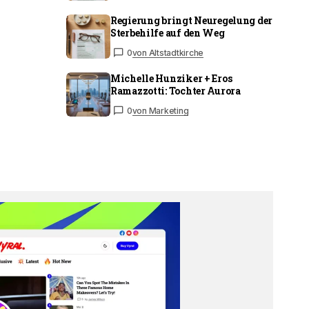
Regierung bringt Neuregelung der
Sterbehilfe auf den Weg
0
von Altstadtkirche
Michelle Hunziker + Eros
Ramazzotti: Tochter Aurora
0
von Marketing