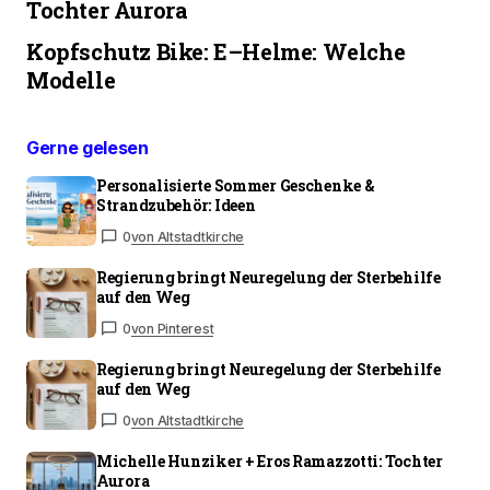
Tochter Aurora
Kopfschutz Bike: E–Helme: Welche
Modelle
Gerne gelesen
Personalisierte Sommer Geschenke &
Strandzubehör: Ideen
0
von Altstadtkirche
Regierung bringt Neuregelung der Sterbehilfe
auf den Weg
0
von Pinterest
Regierung bringt Neuregelung der Sterbehilfe
auf den Weg
0
von Altstadtkirche
Michelle Hunziker + Eros Ramazzotti: Tochter
Aurora