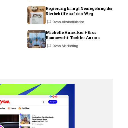
Regierung bringt Neuregelung der
Sterbehilfe auf den Weg
0
von Altstadtkirche
Michelle Hunziker + Eros
Ramazzotti: Tochter Aurora
0
von Marketing