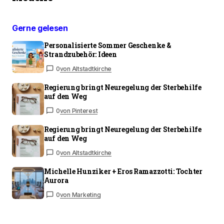
Gerne gelesen
Personalisierte Sommer Geschenke &
Strandzubehör: Ideen
0
von Altstadtkirche
Regierung bringt Neuregelung der Sterbehilfe
auf den Weg
0
von Pinterest
Regierung bringt Neuregelung der Sterbehilfe
auf den Weg
0
von Altstadtkirche
Michelle Hunziker + Eros Ramazzotti: Tochter
Aurora
0
von Marketing