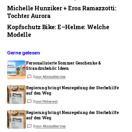
Michelle Hunziker + Eros Ramazzotti:
Tochter Aurora
Kopfschutz Bike: E–Helme: Welche
Modelle
Gerne gelesen
Personalisierte Sommer Geschenke &
Strandzubehör: Ideen
0
von Altstadtkirche
Regierung bringt Neuregelung der Sterbehilfe
auf den Weg
0
von Pinterest
Regierung bringt Neuregelung der Sterbehilfe
auf den Weg
0
von Altstadtkirche