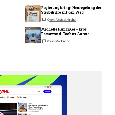
Regierung bringt Neuregelung der
Sterbehilfe auf den Weg
0
von Altstadtkirche
Michelle Hunziker + Eros
Ramazzotti: Tochter Aurora
0
von Marketing