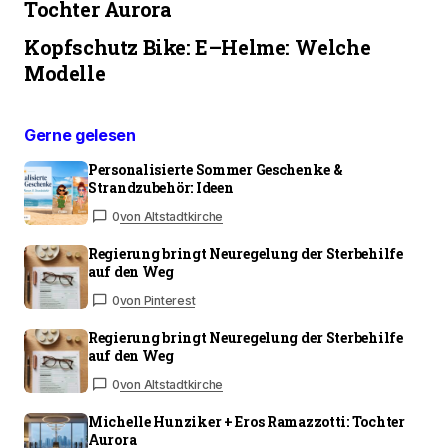
Tochter Aurora
Kopfschutz Bike: E–Helme: Welche
Modelle
Gerne gelesen
Personalisierte Sommer Geschenke &
Strandzubehör: Ideen
0
von Altstadtkirche
Regierung bringt Neuregelung der Sterbehilfe
auf den Weg
0
von Pinterest
Regierung bringt Neuregelung der Sterbehilfe
auf den Weg
0
von Altstadtkirche
Michelle Hunziker + Eros Ramazzotti: Tochter
Aurora