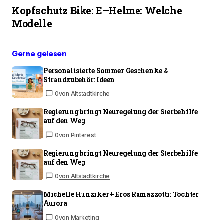
Kopfschutz Bike: E–Helme: Welche
Modelle
Gerne gelesen
Personalisierte Sommer Geschenke &
Strandzubehör: Ideen
0
von Altstadtkirche
Regierung bringt Neuregelung der Sterbehilfe
auf den Weg
0
von Pinterest
Regierung bringt Neuregelung der Sterbehilfe
auf den Weg
0
von Altstadtkirche
Michelle Hunziker + Eros Ramazzotti: Tochter
Aurora
0
von Marketing