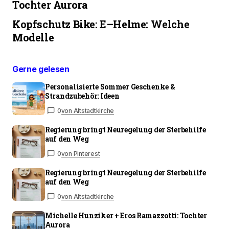
Tochter Aurora
Kopfschutz Bike: E–Helme: Welche
Modelle
Gerne gelesen
Personalisierte Sommer Geschenke &
Strandzubehör: Ideen
0
von Altstadtkirche
Regierung bringt Neuregelung der Sterbehilfe
auf den Weg
0
von Pinterest
Regierung bringt Neuregelung der Sterbehilfe
auf den Weg
0
von Altstadtkirche
Michelle Hunziker + Eros Ramazzotti: Tochter
Aurora