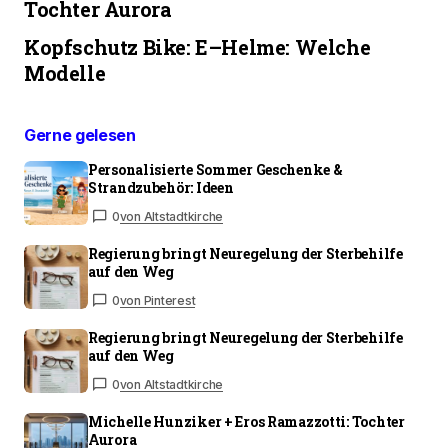
Tochter Aurora
Kopfschutz Bike: E–Helme: Welche
Modelle
Gerne gelesen
Personalisierte Sommer Geschenke &
Strandzubehör: Ideen
0
von Altstadtkirche
Regierung bringt Neuregelung der Sterbehilfe
auf den Weg
0
von Pinterest
Regierung bringt Neuregelung der Sterbehilfe
auf den Weg
0
von Altstadtkirche
Michelle Hunziker + Eros Ramazzotti: Tochter
Aurora