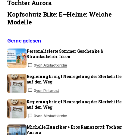
Tochter Aurora
Kopfschutz Bike: E–Helme: Welche
Modelle
Gerne gelesen
Personalisierte Sommer Geschenke &
Strandzubehör: Ideen
0
von Altstadtkirche
Regierung bringt Neuregelung der Sterbehilfe
auf den Weg
0
von Pinterest
Regierung bringt Neuregelung der Sterbehilfe
auf den Weg
0
von Altstadtkirche
Michelle Hunziker + Eros Ramazzotti: Tochter
Aurora