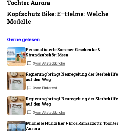
Tochter Aurora
Kopfschutz Bike: E–Helme: Welche
Modelle
Gerne gelesen
Personalisierte Sommer Geschenke &
Strandzubehör: Ideen
0
von Altstadtkirche
Regierung bringt Neuregelung der Sterbehilfe
auf den Weg
0
von Pinterest
Regierung bringt Neuregelung der Sterbehilfe
auf den Weg
0
von Altstadtkirche
Michelle Hunziker + Eros Ramazzotti: Tochter
Aurora