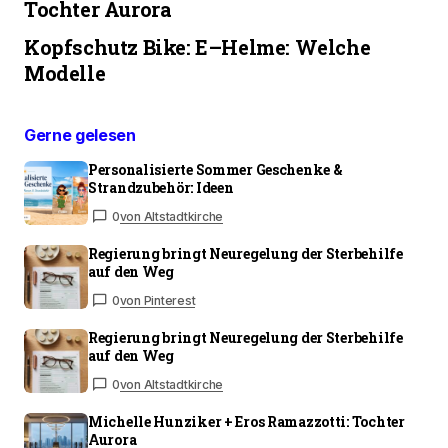
Tochter Aurora
Kopfschutz Bike: E–Helme: Welche
Modelle
Gerne gelesen
Personalisierte Sommer Geschenke &
Strandzubehör: Ideen
0
von Altstadtkirche
Regierung bringt Neuregelung der Sterbehilfe
auf den Weg
0
von Pinterest
Regierung bringt Neuregelung der Sterbehilfe
auf den Weg
0
von Altstadtkirche
Michelle Hunziker + Eros Ramazzotti: Tochter
Aurora