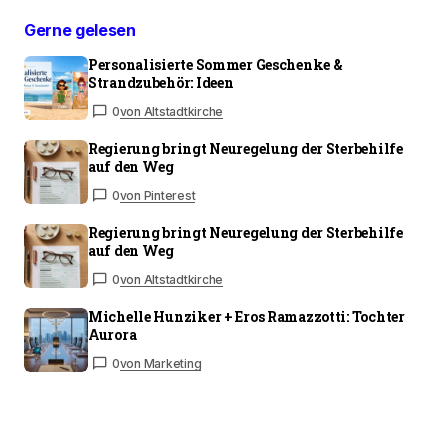
Gerne gelesen
Personalisierte Sommer Geschenke &
Strandzubehör: Ideen
0
von Altstadtkirche
Regierung bringt Neuregelung der Sterbehilfe
auf den Weg
0
von Pinterest
Regierung bringt Neuregelung der Sterbehilfe
auf den Weg
0
von Altstadtkirche
Michelle Hunziker + Eros Ramazzotti: Tochter
Aurora
0
von Marketing