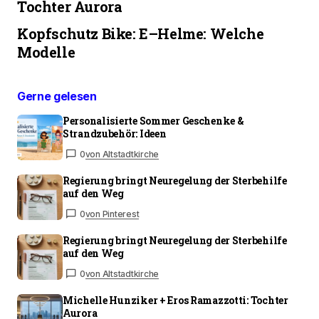
Tochter Aurora
Kopfschutz Bike: E–Helme: Welche
Modelle
Gerne gelesen
Personalisierte Sommer Geschenke &
Strandzubehör: Ideen
0
von Altstadtkirche
Regierung bringt Neuregelung der Sterbehilfe
auf den Weg
0
von Pinterest
Regierung bringt Neuregelung der Sterbehilfe
auf den Weg
0
von Altstadtkirche
Michelle Hunziker + Eros Ramazzotti: Tochter
Aurora