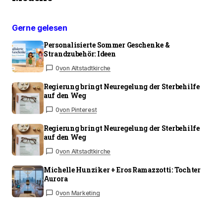
Gerne gelesen
Personalisierte Sommer Geschenke &
Strandzubehör: Ideen
0
von Altstadtkirche
Regierung bringt Neuregelung der Sterbehilfe
auf den Weg
0
von Pinterest
Regierung bringt Neuregelung der Sterbehilfe
auf den Weg
0
von Altstadtkirche
Michelle Hunziker + Eros Ramazzotti: Tochter
Aurora
0
von Marketing