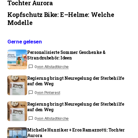
Tochter Aurora
Kopfschutz Bike: E–Helme: Welche
Modelle
Gerne gelesen
Personalisierte Sommer Geschenke &
Strandzubehör: Ideen
0
von Altstadtkirche
Regierung bringt Neuregelung der Sterbehilfe
auf den Weg
0
von Pinterest
Regierung bringt Neuregelung der Sterbehilfe
auf den Weg
0
von Altstadtkirche
Michelle Hunziker + Eros Ramazzotti: Tochter
Aurora