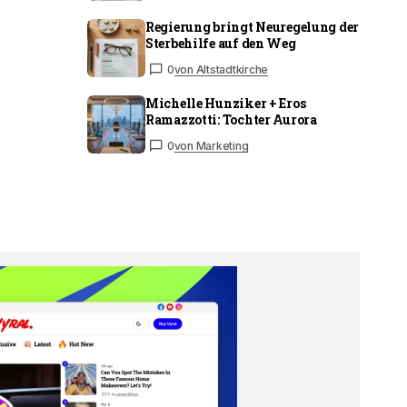
Regierung bringt Neuregelung der
Sterbehilfe auf den Weg
0
von Altstadtkirche
Michelle Hunziker + Eros
Ramazzotti: Tochter Aurora
0
von Marketing