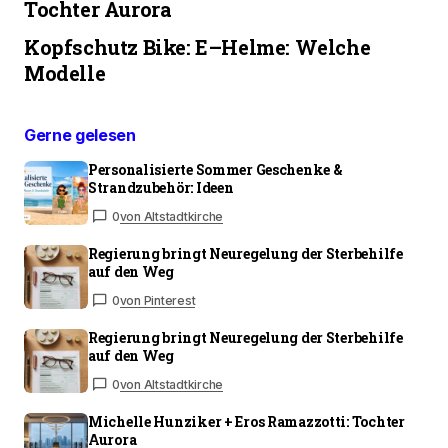
Tochter Aurora
Kopfschutz Bike: E–Helme: Welche
Modelle
Gerne gelesen
Personalisierte Sommer Geschenke &
Strandzubehör: Ideen
0
von Altstadtkirche
Regierung bringt Neuregelung der Sterbehilfe
auf den Weg
0
von Pinterest
Regierung bringt Neuregelung der Sterbehilfe
auf den Weg
0
von Altstadtkirche
Michelle Hunziker + Eros Ramazzotti: Tochter
Aurora