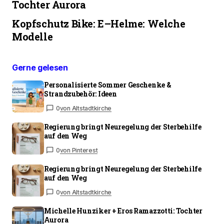
Tochter Aurora
Kopfschutz Bike: E–Helme: Welche
Modelle
Gerne gelesen
Personalisierte Sommer Geschenke &
Strandzubehör: Ideen
0
von Altstadtkirche
Regierung bringt Neuregelung der Sterbehilfe
auf den Weg
0
von Pinterest
Regierung bringt Neuregelung der Sterbehilfe
auf den Weg
0
von Altstadtkirche
Michelle Hunziker + Eros Ramazzotti: Tochter
Aurora