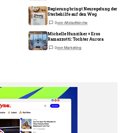
Regierung bringt Neuregelung der
Sterbehilfe auf den Weg
0
von Altstadtkirche
Michelle Hunziker + Eros
Ramazzotti: Tochter Aurora
0
von Marketing