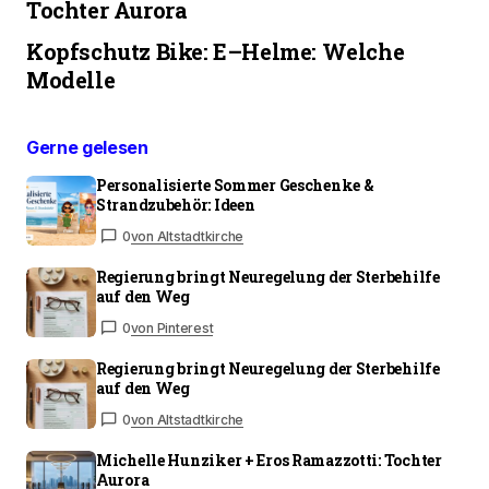
Tochter Aurora
Kopfschutz Bike: E–Helme: Welche
Modelle
Gerne gelesen
Personalisierte Sommer Geschenke &
Strandzubehör: Ideen
0
von Altstadtkirche
Regierung bringt Neuregelung der Sterbehilfe
auf den Weg
0
von Pinterest
Regierung bringt Neuregelung der Sterbehilfe
auf den Weg
0
von Altstadtkirche
Michelle Hunziker + Eros Ramazzotti: Tochter
Aurora