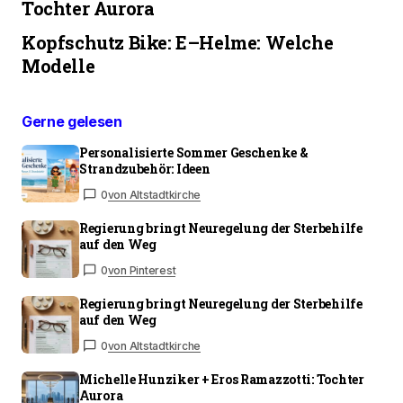
Tochter Aurora
Kopfschutz Bike: E–Helme: Welche
Modelle
Gerne gelesen
Personalisierte Sommer Geschenke &
Strandzubehör: Ideen
0
von Altstadtkirche
Regierung bringt Neuregelung der Sterbehilfe
auf den Weg
0
von Pinterest
Regierung bringt Neuregelung der Sterbehilfe
auf den Weg
0
von Altstadtkirche
Michelle Hunziker + Eros Ramazzotti: Tochter
Aurora