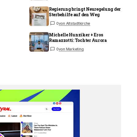
Regierung bringt Neuregelung der
Sterbehilfe auf den Weg
0
von Altstadtkirche
Michelle Hunziker + Eros
Ramazzotti: Tochter Aurora
0
von Marketing