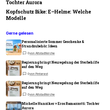
Tochter Aurora
Kopfschutz Bike: E–Helme: Welche
Modelle
Gerne gelesen
Personalisierte Sommer Geschenke &
Strandzubehör: Ideen
0
von Altstadtkirche
Regierung bringt Neuregelung der Sterbehilfe
auf den Weg
0
von Pinterest
Regierung bringt Neuregelung der Sterbehilfe
auf den Weg
0
von Altstadtkirche
Michelle Hunziker + Eros Ramazzotti: Tochter
Aurora