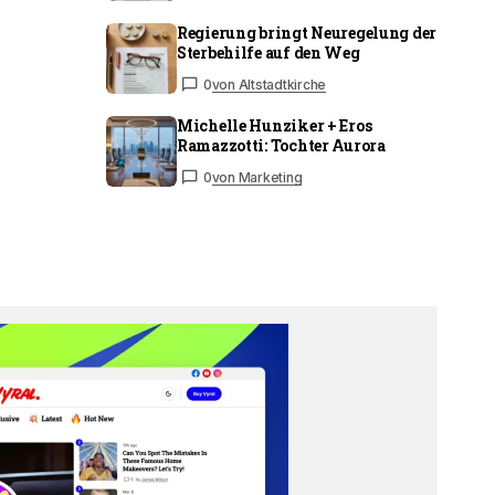
Regierung bringt Neuregelung der
Sterbehilfe auf den Weg
0
von Altstadtkirche
Michelle Hunziker + Eros
Ramazzotti: Tochter Aurora
0
von Marketing