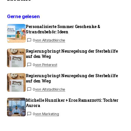
Gerne gelesen
Personalisierte Sommer Geschenke &
Strandzubehör: Ideen
0
von Altstadtkirche
Regierung bringt Neuregelung der Sterbehilfe
auf den Weg
0
von Pinterest
Regierung bringt Neuregelung der Sterbehilfe
auf den Weg
0
von Altstadtkirche
Michelle Hunziker + Eros Ramazzotti: Tochter
Aurora
0
von Marketing