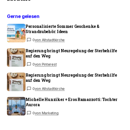
Gerne gelesen
Personalisierte Sommer Geschenke &
Strandzubehör: Ideen
0
von Altstadtkirche
Regierung bringt Neuregelung der Sterbehilfe
auf den Weg
0
von Pinterest
Regierung bringt Neuregelung der Sterbehilfe
auf den Weg
0
von Altstadtkirche
Michelle Hunziker + Eros Ramazzotti: Tochter
Aurora
0
von Marketing