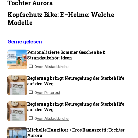
Tochter Aurora
Kopfschutz Bike: E–Helme: Welche
Modelle
Gerne gelesen
Personalisierte Sommer Geschenke &
Strandzubehör: Ideen
0
von Altstadtkirche
Regierung bringt Neuregelung der Sterbehilfe
auf den Weg
0
von Pinterest
Regierung bringt Neuregelung der Sterbehilfe
auf den Weg
0
von Altstadtkirche
Michelle Hunziker + Eros Ramazzotti: Tochter
Aurora