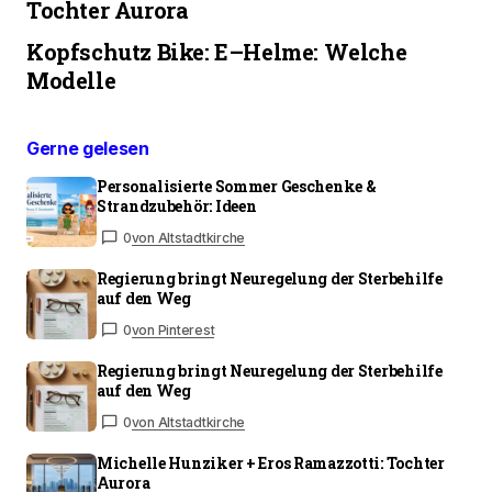
Tochter Aurora
Kopfschutz Bike: E–Helme: Welche
Modelle
Gerne gelesen
Personalisierte Sommer Geschenke &
Strandzubehör: Ideen
0
von Altstadtkirche
Regierung bringt Neuregelung der Sterbehilfe
auf den Weg
0
von Pinterest
Regierung bringt Neuregelung der Sterbehilfe
auf den Weg
0
von Altstadtkirche
Michelle Hunziker + Eros Ramazzotti: Tochter
Aurora