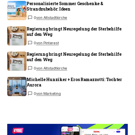
Personalisierte Sommer Geschenke &
Strandzubehör: Ideen
0
von Altstadtkirche
Regierung bringt Neuregelung der Sterbehilfe
auf den Weg
0
von Pinterest
Regierung bringt Neuregelung der Sterbehilfe
auf den Weg
0
von Altstadtkirche
Michelle Hunziker + Eros Ramazzotti: Tochter
Aurora
0
von Marketing