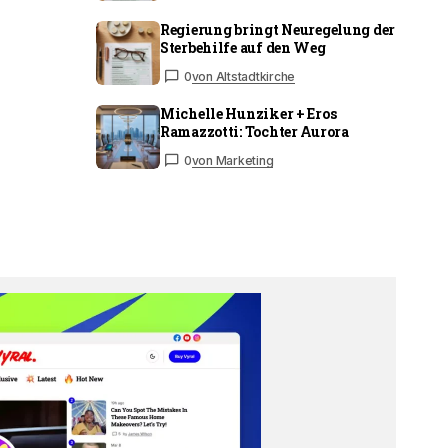
Regierung bringt Neuregelung der
Sterbehilfe auf den Weg
0
von Altstadtkirche
Michelle Hunziker + Eros
Ramazzotti: Tochter Aurora
0
von Marketing