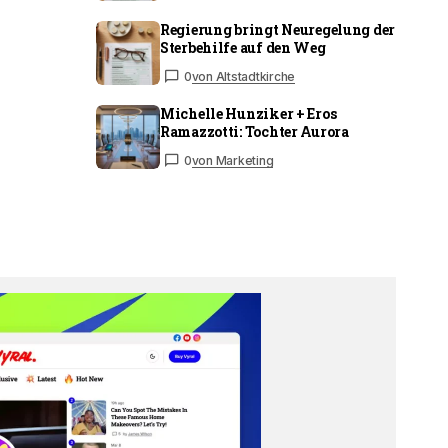
Regierung bringt Neuregelung der
Sterbehilfe auf den Weg
0
von Altstadtkirche
Michelle Hunziker + Eros
Ramazzotti: Tochter Aurora
0
von Marketing