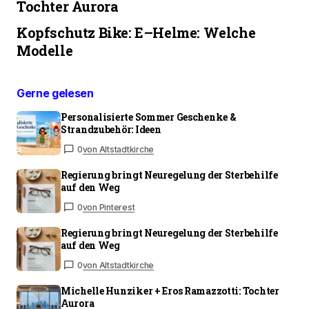
Tochter Aurora
Kopfschutz Bike: E–Helme: Welche
Modelle
Gerne gelesen
Personalisierte Sommer Geschenke &
Strandzubehör: Ideen
0
von Altstadtkirche
Regierung bringt Neuregelung der Sterbehilfe
auf den Weg
0
von Pinterest
Regierung bringt Neuregelung der Sterbehilfe
auf den Weg
0
von Altstadtkirche
Michelle Hunziker + Eros Ramazzotti: Tochter
Aurora