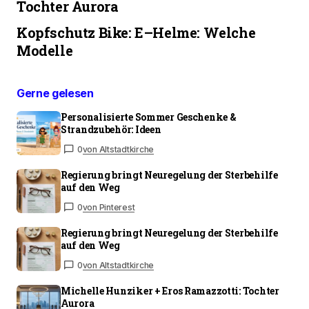
Tochter Aurora
Kopfschutz Bike: E–Helme: Welche
Modelle
Gerne gelesen
Personalisierte Sommer Geschenke &
Strandzubehör: Ideen
0
von Altstadtkirche
Regierung bringt Neuregelung der Sterbehilfe
auf den Weg
0
von Pinterest
Regierung bringt Neuregelung der Sterbehilfe
auf den Weg
0
von Altstadtkirche
Michelle Hunziker + Eros Ramazzotti: Tochter
Aurora