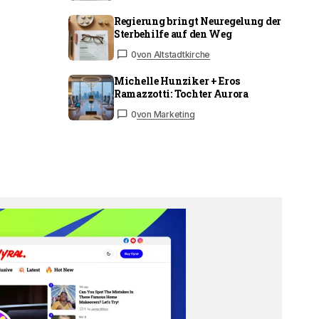
Regierung bringt Neuregelung der
Sterbehilfe auf den Weg
0
von Altstadtkirche
Michelle Hunziker + Eros
Ramazzotti: Tochter Aurora
0
von Marketing