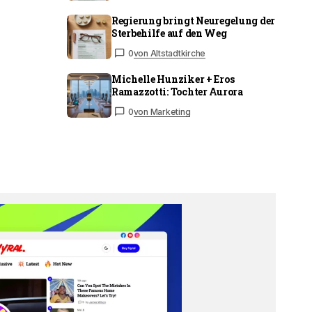
Regierung bringt Neuregelung der
Sterbehilfe auf den Weg
0
von Altstadtkirche
Michelle Hunziker + Eros
Ramazzotti: Tochter Aurora
0
von Marketing