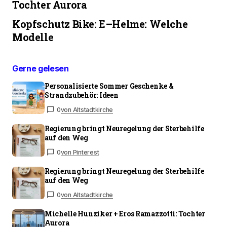
Tochter Aurora
Kopfschutz Bike: E–Helme: Welche
Modelle
Gerne gelesen
Personalisierte Sommer Geschenke &
Strandzubehör: Ideen
0
von Altstadtkirche
Regierung bringt Neuregelung der Sterbehilfe
auf den Weg
0
von Pinterest
Regierung bringt Neuregelung der Sterbehilfe
auf den Weg
0
von Altstadtkirche
Michelle Hunziker + Eros Ramazzotti: Tochter
Aurora