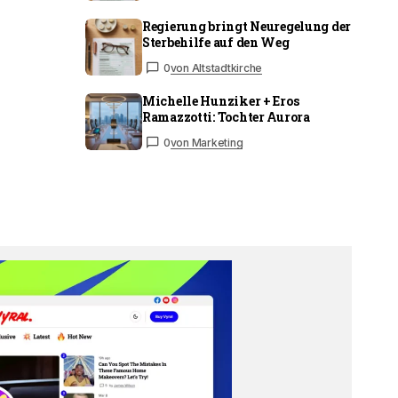
Regierung bringt Neuregelung der
Sterbehilfe auf den Weg
0
von Altstadtkirche
Michelle Hunziker + Eros
Ramazzotti: Tochter Aurora
0
von Marketing