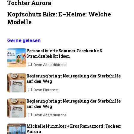
Tochter Aurora
Kopfschutz Bike: E–Helme: Welche
Modelle
Gerne gelesen
Personalisierte Sommer Geschenke &
Strandzubehör: Ideen
0
von Altstadtkirche
Regierung bringt Neuregelung der Sterbehilfe
auf den Weg
0
von Pinterest
Regierung bringt Neuregelung der Sterbehilfe
auf den Weg
0
von Altstadtkirche
Michelle Hunziker + Eros Ramazzotti: Tochter
Aurora