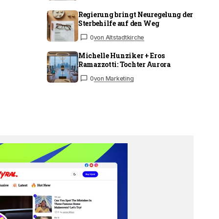
Regierung bringt Neuregelung der
Sterbehilfe auf den Weg
0
von Altstadtkirche
Michelle Hunziker + Eros
Ramazzotti: Tochter Aurora
0
von Marketing