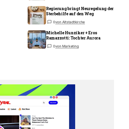
Regierung bringt Neuregelung der
Sterbehilfe auf den Weg
0
von Altstadtkirche
Michelle Hunziker + Eros
Ramazzotti: Tochter Aurora
0
von Marketing