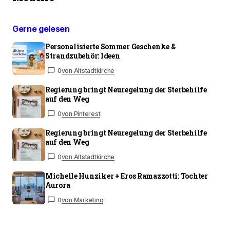
Gerne gelesen
Personalisierte Sommer Geschenke &
Strandzubehör: Ideen
0
von Altstadtkirche
Regierung bringt Neuregelung der Sterbehilfe
auf den Weg
0
von Pinterest
Regierung bringt Neuregelung der Sterbehilfe
auf den Weg
0
von Altstadtkirche
Michelle Hunziker + Eros Ramazzotti: Tochter
Aurora
0
von Marketing