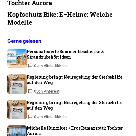
Tochter Aurora
Kopfschutz Bike: E–Helme: Welche
Modelle
Gerne gelesen
Personalisierte Sommer Geschenke &
Strandzubehör: Ideen
0
von Altstadtkirche
Regierung bringt Neuregelung der Sterbehilfe
auf den Weg
0
von Pinterest
Regierung bringt Neuregelung der Sterbehilfe
auf den Weg
0
von Altstadtkirche
Michelle Hunziker + Eros Ramazzotti: Tochter
Aurora