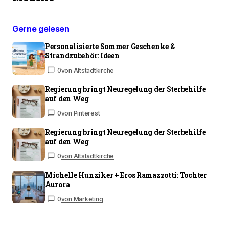
Gerne gelesen
Personalisierte Sommer Geschenke &
Strandzubehör: Ideen
0
von Altstadtkirche
Regierung bringt Neuregelung der Sterbehilfe
auf den Weg
0
von Pinterest
Regierung bringt Neuregelung der Sterbehilfe
auf den Weg
0
von Altstadtkirche
Michelle Hunziker + Eros Ramazzotti: Tochter
Aurora
0
von Marketing