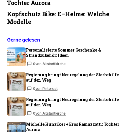
Tochter Aurora
Kopfschutz Bike: E–Helme: Welche
Modelle
Gerne gelesen
Personalisierte Sommer Geschenke &
Strandzubehör: Ideen
0
von Altstadtkirche
Regierung bringt Neuregelung der Sterbehilfe
auf den Weg
0
von Pinterest
Regierung bringt Neuregelung der Sterbehilfe
auf den Weg
0
von Altstadtkirche
Michelle Hunziker + Eros Ramazzotti: Tochter
Aurora